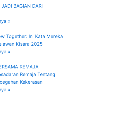
 JADI BAGIAN DARI
nya »
w Together: Ini Kata Mereka
Relawan Kisara 2025
nya »
BERSAMA REMAJA
esadaran Remaja Tentang
ncegahan Kekerasan
nya »