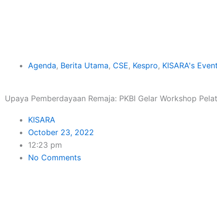
Skip
to
content
Agenda
,
Berita Utama
,
CSE
,
Kespro
,
KISARA's Even
Upaya Pemberdayaan Remaja: PKBI Gelar Workshop Pelatih
KISARA
October 23, 2022
12:23 pm
No Comments