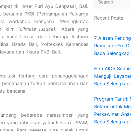
pat di Hotel Puri Ayu Denpasar, Bali.
t bersama PKBI (Perkumpulan Keluarga
Recent Posts
ra workshop mengenai “Peningkatan
n Iklim
(climate
justice).”
Acara yang
ta yang berasal dari beberapa Instansi
7 Alasan Pentin
 Bina Usada Bali, Poltekkes Kemenkes
Remaja di Era Di
dayana dan Kisara PKBI Bali.
Baca Selengkap
Hari AIDS Seduni
edukasi tentang cara penanggulangan
Menguji, Layana
n pemahaman terkait permasalahan dan
Baca Selengkap
atu bencana.
Program Tantri:
Sektor untuk Me
Perkawinan Anak 
gundang beberapa narasumber yang
Baca Selengkap
ri yang diberikan yakni Kespro. PPAM,
ainnya. Para peserta juga diajak untuk