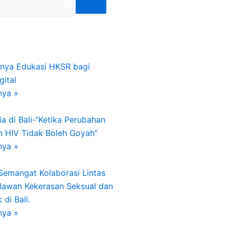
gnya Edukasi HKSR bagi
gital
nya »
a di Bali-“Ketika Perubahan
n HIV Tidak Boleh Goyah”
nya »
 Semangat Kolaborasi Lintas
lawan Kekerasan Seksual dan
di Bali.
nya »