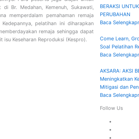
BERAKSI UNTUK
t di Br. Medahan, Kemenuh, Sukawati,
PERUBAHAN
 guna memperdalam pemahaman remaja
Baca Selengkap
. Kedepannya, pelatihan ini diharapkan
memberdayakan remaja sehingga dapat
Come Learn, Gro
t isu Keseharan Reproduksi (Kespro).
Soal Pelatihan 
Baca Selengkap
AKSARA: AKSI 
Meningkatkan K
Mitigasi dan Pe
Baca Selengkap
Follow Us