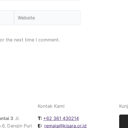
Website
or the next time I comment.
Kontak Kami
Kun
I
ntai 3
Jl.
T:
+62 361 430214
.6, Dangin Puri
E:
remaja@kisara.or.id