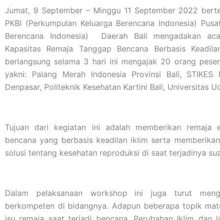
Jumat, 9 September – Minggu 11 September 2022 bertem
PKBI (Perkumpulan Keluarga Berencana Indonesia) Pusa
Berencana Indonesia) Daerah Bali mengadakan aca
Kapasitas Remaja Tanggap Bencana Berbasis Keadila
berlangsung selama 3 hari ini mengajak 20 orang peser
yakni: Palang Merah Indonesia Provinsi Bali, STIKES
Denpasar, Politeknik Kesehatan Kartini Bali, Universitas U
Tujuan dari kegiatan ini adalah memberikan remaja 
bencana yang berbasis keadilan iklim serta memberika
solusi tentang kesehatan reproduksi di saat terjadinya su
Dalam pelaksanaan workshop ini juga turut men
berkompeten di bidangnya. Adapun beberapa topik mate
isu remaja saat terjadi bencana, Perubahan Iklim dan l