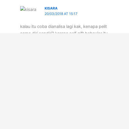
KISARA
20/03/2018 AT 15:17
kalau itu coba dianalisa lagi kak, kenapa pelit
sama diri sendiri? karena self gift behavior itu
kan salah satu cara kita untuk menghargai dan
menyayangi diri sendiri 🙂
Reply
Leave a Comment
Your email address will not be published.
Required fields are marked
*
Type
here..