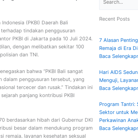
Recent Posts
 Indonesia (PKBI) Daerah Bali
terhadap tindakan penggusuran
ntor PKBI di Jakarta pada 10 Juli 2024.
7 Alasan Pentin
ilan, dengan melibatkan sekitar 100
Remaja di Era Di
polisian dan TNI.
Baca Selengkap
menegaskan bahwa “PKBI Bali sangat
Hari AIDS Seduni
n dalam penggusuran tersebut, yang
Menguji, Layana
onal tercecer dan rusak.” Tindakan ini
Baca Selengkap
sejarah panjang kontribusi PKBI
Program Tantri:
Sektor untuk Me
70 berdasarkan hibah dari Gubernur DKI
Perkawinan Anak 
ntribusi besar dalam mendukung program
Baca Selengkap
si remaja, layanan kesehatan seksual