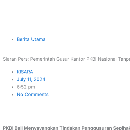
Skip
to
content
Berita Utama
Siaran Pers: Pemerintah Gusur Kantor PKBI Nasional Tanp
KISARA
July 11, 2024
6:52 pm
No Comments
PKBI Bali Menyayangkan Tindakan Penggusuran Sepihak