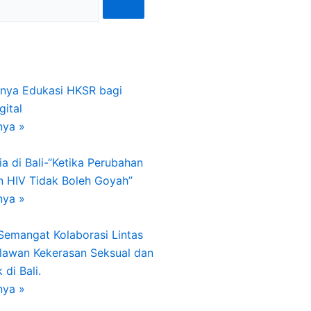
gnya Edukasi HKSR bagi
gital
nya »
a di Bali-“Ketika Perubahan
n HIV Tidak Boleh Goyah”
nya »
 Semangat Kolaborasi Lintas
lawan Kekerasan Seksual dan
di Bali.
nya »