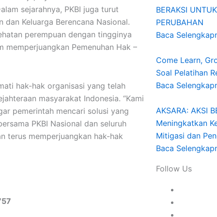
alam sejarahnya, PKBI juga turut
BERAKSI UNTUK
 dan Keluarga Berencana Nasional.
PERUBAHAN
ehatan perempuan dengan tingginya
Baca Selengkap
lam memperjuangkan Pemenuhan Hak –
Come Learn, Gro
Soal Pelatihan 
Baca Selengkap
ti hak-hak organisasi yang telah
ejahteraan masyarakat Indonesia. “Kami
AKSARA: AKSI 
ar pemerintah mencari solusi yang
Meningkatkan K
ri bersama PKBI Nasional dan seluruh
Mitigasi dan Pe
kan terus memperjuangkan hak-hak
Baca Selengkap
Follow Us
757