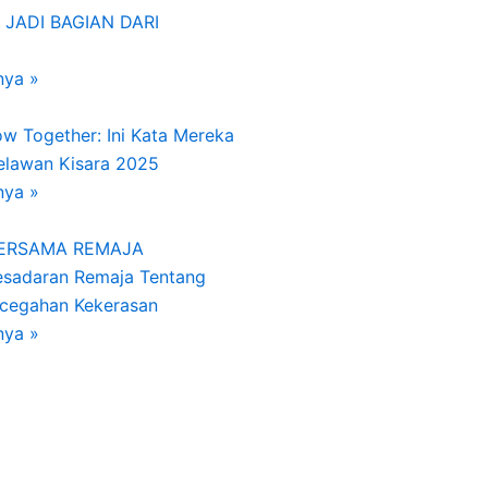
 JADI BAGIAN DARI
nya »
w Together: Ini Kata Mereka
Relawan Kisara 2025
nya »
BERSAMA REMAJA
esadaran Remaja Tentang
ncegahan Kekerasan
nya »