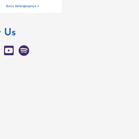
Baca Selengkapnya »
w Us