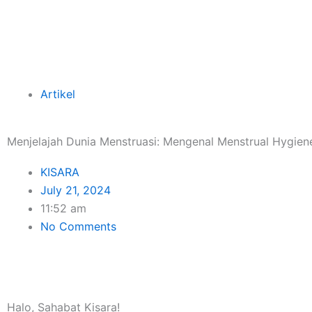
Skip
to
content
Artikel
Menjelajah Dunia Menstruasi: Mengenal Menstrual Hygien
KISARA
July 21, 2024
11:52 am
No Comments
Halo, Sahabat Kisara!