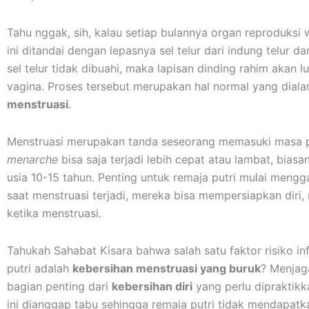
Tahu nggak, sih, kalau setiap bulannya organ reproduks
ini ditandai dengan lepasnya sel telur dari indung telur d
sel telur tidak dibuahi, maka lapisan dinding rahim akan 
vagina. Proses tersebut merupakan hal normal yang dial
menstruasi
.
Menstruasi merupakan tanda seseorang memasuki masa p
menarche
bisa saja terjadi lebih cepat atau lambat, bias
usia 10-15 tahun. Penting untuk remaja putri mulai mengg
saat menstruasi terjadi, mereka bisa mempersiapkan diri, 
ketika menstruasi.
Tahukah Sahabat Kisara bahwa salah satu faktor risiko in
putri adalah
kebersihan menstruasi yang buruk
? Menjag
bagian penting dari
kebersihan diri
yang perlu dipraktikka
ini dianggap tabu sehingga remaja putri tidak mendapat