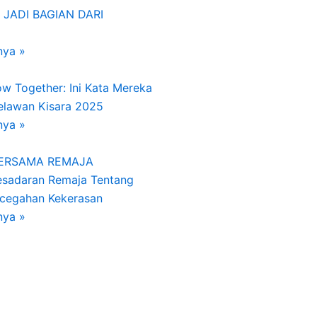
 JADI BAGIAN DARI
nya »
w Together: Ini Kata Mereka
Relawan Kisara 2025
nya »
BERSAMA REMAJA
esadaran Remaja Tentang
ncegahan Kekerasan
nya »