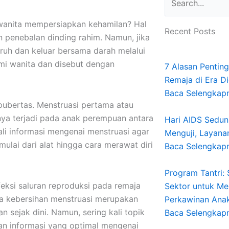
i wanita mempersiapkan kehamilan? Hal
Recent Posts
an penebalan dinding rahim. Namun, jika
luruh dan keluar bersama darah melalui
ami wanita dan disebut dengan
7 Alasan Pentin
Remaja di Era Di
Baca Selengkap
ubertas. Menstruasi pertama atau
anya terjadi pada anak perempuan antara
Hari AIDS Seduni
ali informasi mengenai menstruasi agar
Menguji, Layana
mulai dari alat hingga cara merawat diri
Baca Selengkap
Program Tantri:
feksi saluran reproduksi pada remaja
Sektor untuk Me
a kebersihan menstruasi merupakan
Perkawinan Anak 
n sejak dini. Namun, sering kali topik
Baca Selengkap
kan informasi yang optimal mengenai