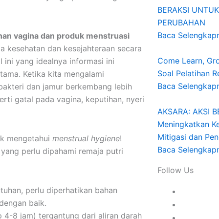
BERAKSI UNTUK
PERUBAHAN
Baca Selengkap
han vagina dan produk menstruasi
aga kesehatan dan kesejahteraan secara
Come Learn, Gro
 ini yang idealnya informasi ini
Soal Pelatihan 
tama. Ketika kita mengalami
Baca Selengkap
akteri dan jamur berkembang lebih
ti gatal pada vagina, keputihan, nyeri
AKSARA: AKSI 
Meningkatkan K
Mitigasi dan Pe
dak mengetahui
menstrual hygiene
!
Baca Selengkap
 yang perlu dipahami remaja putri
Follow Us
tuhan, perlu diperhatikan bahan
dengan baik.
p 4-8 jam) tergantung dari aliran darah