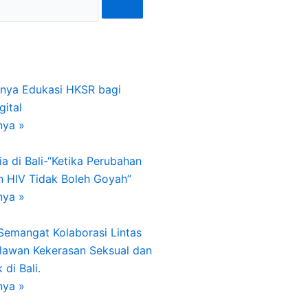
gnya Edukasi HKSR bagi
gital
nya »
a di Bali-“Ketika Perubahan
n HIV Tidak Boleh Goyah”
nya »
 Semangat Kolaborasi Lintas
lawan Kekerasan Seksual dan
di Bali.
nya »