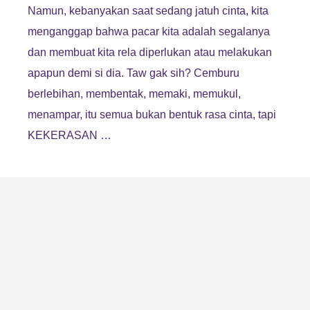
Namun, kebanyakan saat sedang jatuh cinta, kita
menganggap bahwa pacar kita adalah segalanya
dan membuat kita rela diperlukan atau melakukan
apapun demi si dia. Taw gak sih? Cemburu
berlebihan, membentak, memaki, memukul,
menampar, itu semua bukan bentuk rasa cinta, tapi
KEKERASAN …
Oleh : Nindia Ajeg Bali/KISARA
Foto Ilustrasi :
– https://www.coc.org/files/styles/large/public/efj/Dating_Violence1.jpg?
itok=-27LOQkZ
– http://www.kcdvtf.org/05_respect_posters_DATING%20VIOLENCE3.jpg