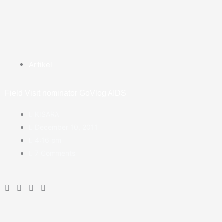
Artikel
Field Visit nominator GoVlog AIDS
KISARA
December 10, 2011
4:16 pm
7 Comments