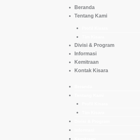
Skip
Beranda
to
Tentang Kami
content
Profil Kisara
Tim Kisara
Divisi & Program
Informasi
Kemitraan
Kontak Kisara
Beranda
Tentang Kami
Profil Kisara
Tim Kisara
Divisi & Program
Informasi
Kemitraan