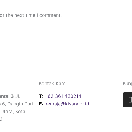
or the next time I comment.
Kontak Kami
Kun
I
ntai 3
Jl.
T:
+62 361 430214
.6, Dangin Puri
E:
remaja@kisara.or.id
 Utara, Kota
33