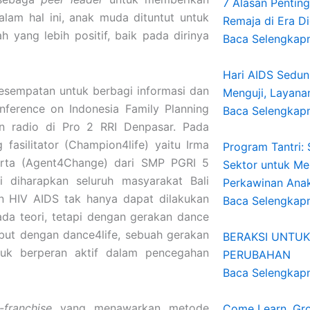
7 Alasan Pentin
am hal ini, anak muda dituntut untuk
Remaja di Era Di
yang lebih positif, baik pada dirinya
Baca Selengkap
Hari AIDS Seduni
esempatan untuk berbagi informasi dan
Menguji, Layana
ference on Indonesia Family Planning
Baca Selengkap
an radio di Pro 2 RRI Denpasar. Pada
fasilitator (Champion4life) yaitu Irma
Program Tantri:
serta (Agent4Change) dari SMP PGRI 5
Sektor untuk Me
i diharapkan seluruh masyarakat Bali
Perkawinan Anak 
 HIV AIDS tak hanya dapat dilakukan
Baca Selengkap
ada teori, tetapi dengan gerakan dance
sebut dengan dance4life, sebuah gerakan
BERAKSI UNTUK
tuk berperan aktif dalam pencegahan
PERUBAHAN
Baca Selengkap
l-franchise
yang menawarkan metode
Come Learn, Gro