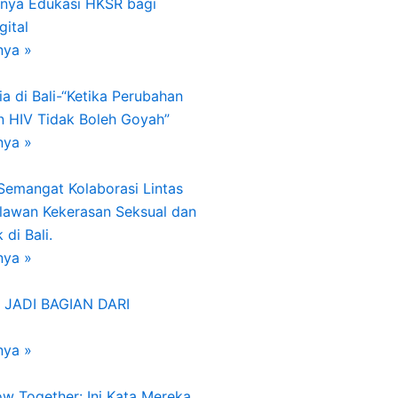
gnya Edukasi HKSR bagi
gital
nya »
a di Bali-“Ketika Perubahan
n HIV Tidak Boleh Goyah”
nya »
 Semangat Kolaborasi Lintas
lawan Kekerasan Seksual dan
di Bali.
nya »
 JADI BAGIAN DARI
nya »
w Together: Ini Kata Mereka