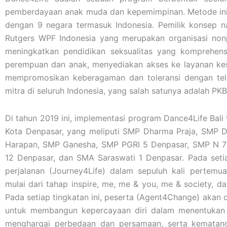
pemberdayaan anak muda dan kepemimpinan. Metode ini t
dengan 9 negara termasuk Indonesia. Pemilik konsep na
Rutgers WPF Indonesia yang merupakan organisasi nonp
meningkatkan pendidikan seksualitas yang komprehens
perempuan dan anak, menyediakan akses ke layanan kes
mempromosikan keberagaman dan toleransi dengan tela
mitra di seluruh Indonesia, yang salah satunya adalah PK
Di tahun 2019 ini, implementasi program Dance4Life Bali 
Kota Denpasar, yang meliputi SMP Dharma Praja, SMP
Harapan, SMP Ganesha, SMP PGRI 5 Denpasar, SMP N 7
12 Denpasar, dan SMA Saraswati 1 Denpasar. Pada seti
perjalanan (Journey4Life) dalam sepuluh kali pertemu
mulai dari tahap inspire, me, me & you, me & society, da
Pada setiap tingkatan ini, peserta (Agent4Change) akan 
untuk membangun kepercayaan diri dalam menentukan si
menghargai perbedaan dan persamaan, serta kematangan