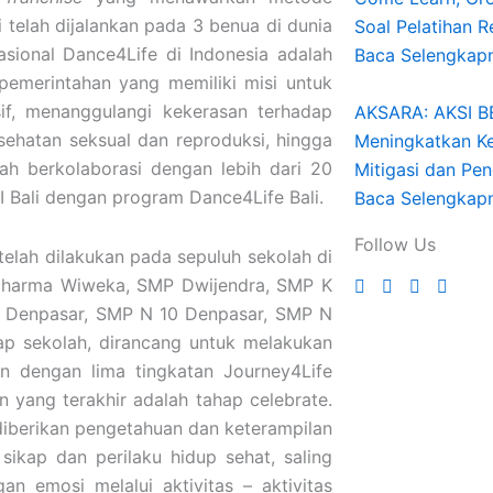
elah dijalankan pada 3 benua di dunia
Soal Pelatihan 
sional Dance4Life di Indonesia adalah
Baca Selengkap
emerintahan yang memiliki misi untuk
if, menanggulangi kekerasan terhadap
AKSARA: AKSI 
ehatan seksual dan reproduksi, hingga
Meningkatkan K
h berkolaborasi dengan lebih dari 20
Mitigasi dan Pe
BI Bali dengan program Dance4Life Bali.
Baca Selengkap
Follow Us
telah dilakukan pada sepuluh sekolah di
 Dharma Wiweka, SMP Dwijendra, SMP K
 Denpasar, SMP N 10 Denpasar, SMP N
ap sekolah, dirancang untuk melakukan
an dengan lima tingkatan Journey4Life
n yang terakhir adalah tahap celebrate.
diberikan pengetahuan dan keterampilan
kap dan perilaku hidup sehat, saling
 emosi melalui aktivitas – aktivitas