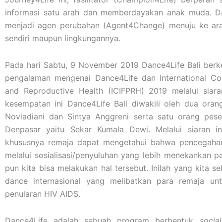
informasi satu arah dan memberdayakan anak muda. Dal
menjadi agen perubahan (Agent4Change) menuju ke arah 
sendiri maupun lingkungannya.
Pada hari Sabtu, 9 November 2019 Dance4Life Bali berk
pengalaman mengenai Dance4Life dan International Con
and Reproductive Health (ICIFPRH) 2019 melalui siar
kesempatan ini Dance4Life Bali diwakili oleh dua orang 
Noviadiani dan Sintya Anggreni serta satu orang pe
Denpasar yaitu Sekar Kumala Dewi. Melalui siaran in
khususnya remaja dapat mengetahui bahwa pencegahan
melalui sosialisasi/penyuluhan yang lebih menekankan p
pun kita bisa melakukan hal tersebut. Inilah yang kita 
dance internasional yang melibatkan para remaja un
penularan HIV AIDS.
Dance4Life adalah sebuah program berbentuk
socia