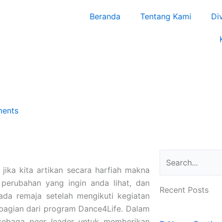
Beranda
Tentang Kami
Di
ents
Search
,
jika kita artikan secara harfiah makna
h perubahan yang ingin anda lihat, dan
Recent Posts
ada remaja setelah mengikuti kegiatan
 bagian dari program Dance4Life. Dalam
n sebaga
peer leader
untuk memberikan