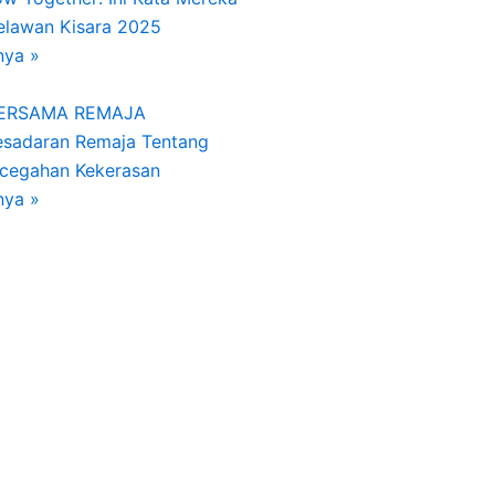
Relawan Kisara 2025
nya »
BERSAMA REMAJA
esadaran Remaja Tentang
ncegahan Kekerasan
nya »