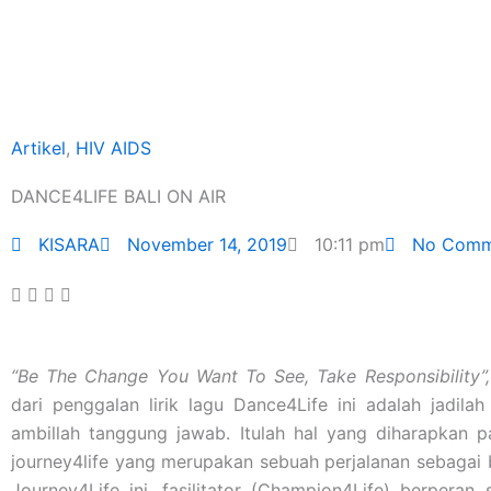
Skip
to
content
Artikel
,
HIV AIDS
DANCE4LIFE BALI ON AIR
KISARA
November 14, 2019
10:11 pm
No Comm
“Be The Change You Want To See, Take Responsibility”
dari penggalan lirik lagu Dance4Life ini adalah jadila
ambillah tanggung jawab. Itulah hal yang diharapkan p
journey4life yang merupakan sebuah perjalanan sebagai
Journey4Life ini, fasilitator (Champion4Life) berpera