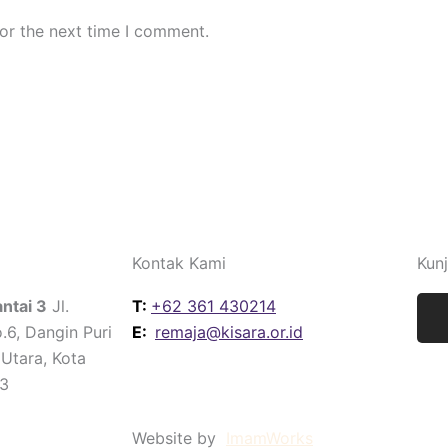
or the next time I comment.
Kontak Kami
Kun
I
ntai 3
Jl.
T:
+62 361 430214
.6, Dangin Puri
E:
remaja@kisara.or.id
 Utara, Kota
33
Website by
ImamWorks