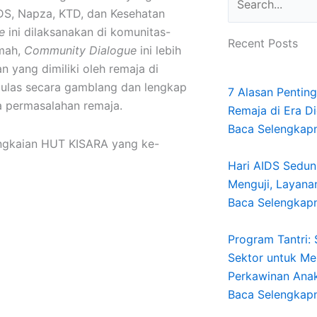
DS, Napza, KTD, dan Kesehatan
ue
ini dilaksanakan di komunitas-
Recent Posts
amah,
Community Dialogue
ini lebih
yang dimiliki oleh remaja di
iulas secara gamblang dan lengkap
7 Alasan Pentin
ta permasalahan remaja.
Remaja di Era Di
Baca Selengkap
rangkaian HUT KISARA yang ke-
Hari AIDS Seduni
Menguji, Layana
Baca Selengkap
Program Tantri:
Sektor untuk Me
Perkawinan Anak 
Baca Selengkap