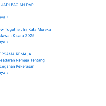
 JADI BAGIAN DARI
nya »
w Together: Ini Kata Mereka
Relawan Kisara 2025
nya »
BERSAMA REMAJA
esadaran Remaja Tentang
ncegahan Kekerasan
nya »