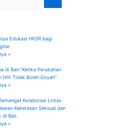
gnya Edukasi HKSR bagi
gital
nya »
a di Bali-“Ketika Perubahan
n HIV Tidak Boleh Goyah”
nya »
 Semangat Kolaborasi Lintas
lawan Kekerasan Seksual dan
di Bali.
nya »