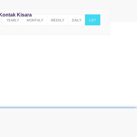
Kontak Kisara
YEARLY
MONTHLY
WEEKLY
DAILY
LIST