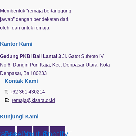
Membentuk “remaja bertanggung
jawab” dengan pendekatan dari,
oleh, dan untuk remaja.
Kantor Kami
Gedung PKBI Bali Lantai 3
Jl. Gatot Subroto IV
No.6, Dangin Puri Kaja, Kec. Denpasar Utara, Kota
Denpasar, Bali 80233
Kontak Kami
T:
+62 361 430214
E:
remaja@kisara.or.id
Kunjungi Kami
tagram
Facebook
Youtube
Spotify