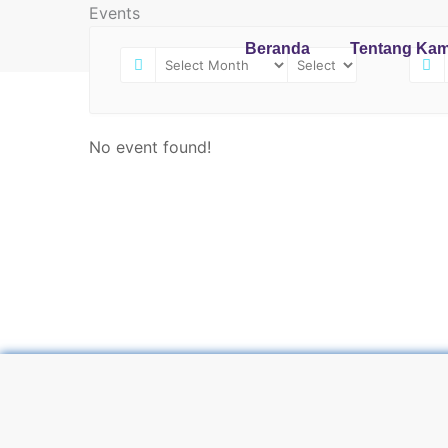
Skip
Events
to
Beranda
Tentang Kam
content
No event found!